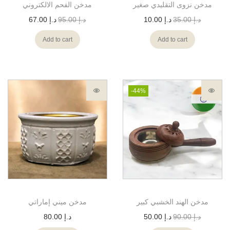
مدخن نزوى التقليدي صغير
مدخن الفحم الالكتروني
د.إ
35.00
د.إ
10.00
د.إ
95.00
د.إ
67.00
Add to cart
Add to cart
-44%
مدخن الهند الخشبي كبير
مدخن ميني إماراتي
د.إ
90.00
د.إ
50.00
د.إ
80.00