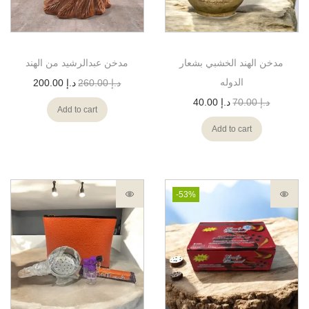
مدخن الهند الخشبي بشعار
مدخن عبدالرشيد من الهند
الدوله
د.إ
260.00
د.إ
200.00
د.إ
70.00
د.إ
40.00
Add to cart
Add to cart
-53%