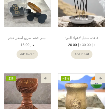
قاعده ستيل لأعواد العود
ميني فحم سريع اصغر حجم
د.إ
30.00
د.إ
20.00
د.إ
15.00
Add to cart
Add to cart
-23%
-43%