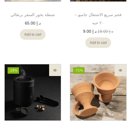
فحم سريع الاشتعال جامبو –
شنطة بخور السفر برتقالي
٢٠ حبه
د.إ
65.00
د.إ
19.00
د.إ
9.00
Add to cart
Add to cart
-29%
-71%