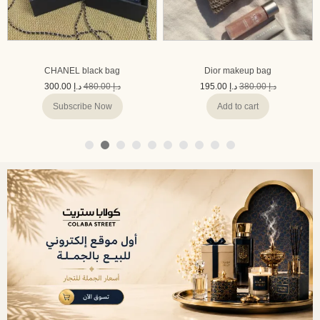
CHANEL black bag
Dior makeup bag
300.00
د.إ
480.00
د.إ
195.00
د.إ
380.00
د.إ
Subscribe Now
Add to cart