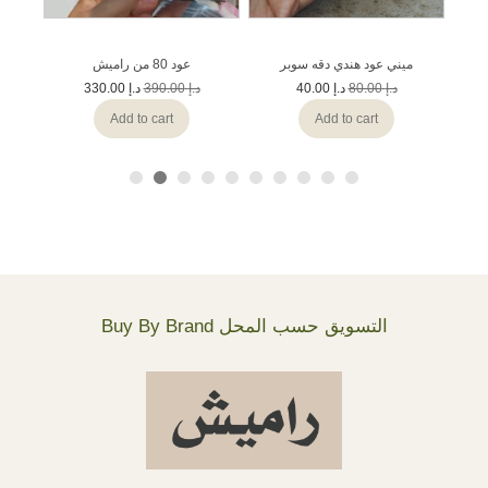
ميني عود هندي دقه سوبر
عود 80 من راميش
ع
330.00
د.إ
390.00
د.إ
40.00
د.إ
80.00
د.إ
Add to cart
Add to cart
Buy By Brand التسويق حسب المحل