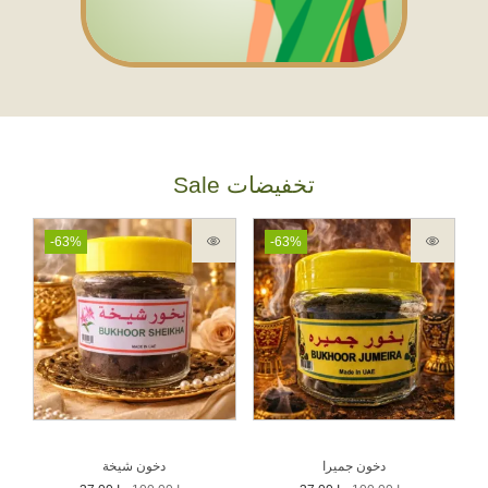
Sale تخفيضات
-63%
-63%
دخون جميرا
دخون شيخة