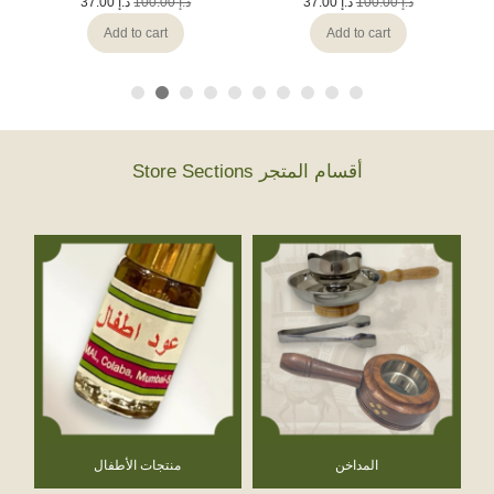
37.00
د.إ
100.00
د.إ
37.00
د.إ
100.00
د.إ
Add to cart
Add to cart
Store Sections أقسام المتجر
المداخن
منتجات الأطفال