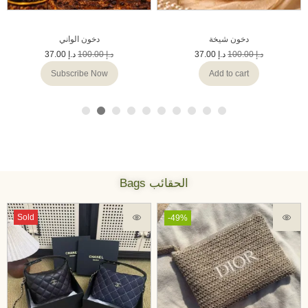
دخون شيخة
دخون الواني
37.00
د.إ
100.00
د.إ
37.00
د.إ
100.00
د.إ
Subscribe Now
Add to cart
Bags الحقائب
Sold
-49%