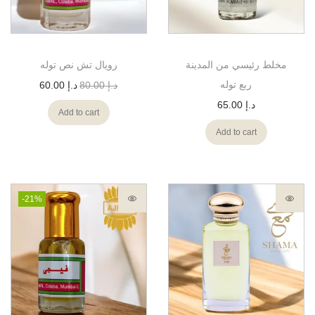
مخلط رئيسي من المدينة
رويال تش نص توله
ربع توله
60.00
د.إ
80.00
د.إ
65.00
د.إ
Add to cart
Add to cart
-21%