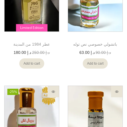
Limited Edition
باتشولي خصوصي نص توله
عطر 1984 من المدينة
180.00
د.إ
250.00
د.إ
63.00
د.إ
90.00
د.إ
Add to cart
Add to cart
-25%