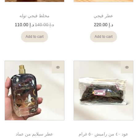
عطر فيجي
مخلط فيجي توله
110.00
د.إ
140.00
د.إ
220.00
د.إ
Add to cart
Add to cart
عود ٤٠ من راميش ٥٠ غرام
عطر سبلايم من عماد