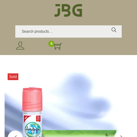
Search
0
Sold