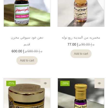
مخمريه من المدينة ربع توله
دهن عود سيوفي مخزن
قديم
د.إ
90.00
د.إ
77.00
د.إ
680.00
د.إ
600.00
Add to cart
Add to cart
-25%
-28%