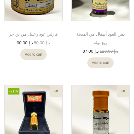
دهن العود أطفال من المدينة
فازلين عود زعبيل من بن حر
ربع توله
د.إ
80.00
د.إ
60.00
د.إ
120.00
د.إ
87.00
Add to cart
Add to cart
-21%