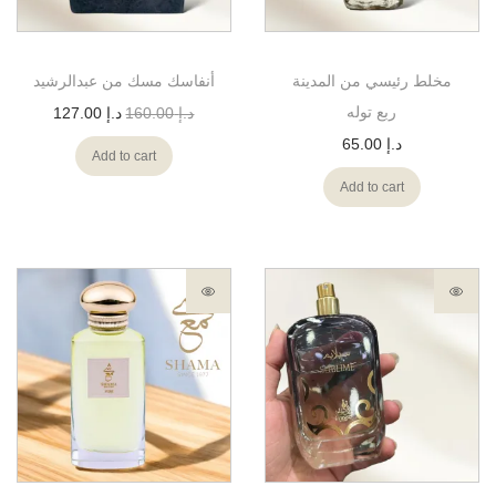
مخلط رئيسي من المدينة
أنفاسك مسك من عبدالرشيد
ربع توله
د.إ
160.00
د.إ
127.00
د.إ
65.00
Add to cart
Add to cart