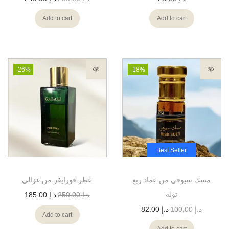
Add to cart
Add to cart
-26%
-18%
Best Seller
مسك سيوفي من عماد ربع
عطر فورايفر من غزالي
توله
د.إ
250.00
د.إ
185.00
د.إ
100.00
د.إ
82.00
Add to cart
Add to cart