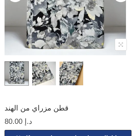
قطن مزراي من الهند
د.إ
80.00