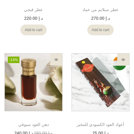
عطر سبلايم من عماد
عطر فيجي
د.إ
270.00
د.إ
220.00
Add to cart
Add to cart
-14%
أعواد العود الكمبودي للتبخير
دهن العود سيوفي
د.إ
25.00
د.إ
280.00
د.إ
240.00