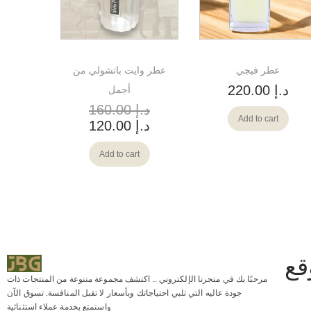
عطر فيجي
عطر وايت باتشولي من
د.إ
220.00
أجمل
د.إ
160.00
Add to cart
د.إ
120.00
Add to cart
قع
مرحبًا بك في متجرنا الإلكتروني ..
اكتشف
مجموعة متنوعة من المنتجات ذات
جودة عاليه التي تلبي احتياجاتك وبأسعار لا تقبل المنافسة. تسوق الآن
واستمتع بخدمة عملاء استثنائية