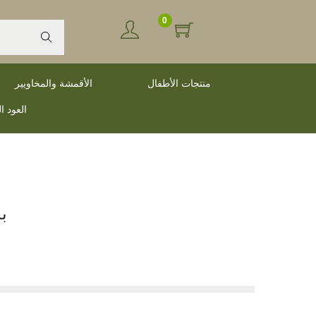
0
Search
منتجات الأطفال
الأقمشة والمخاويير
العود ا
ب