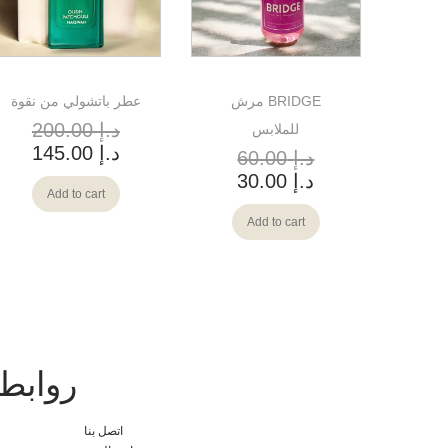
مرش BRIDGE
عطر باتشولي من نقوة
د.إ
200.00
للملابس
د.إ
145.00
د.إ
60.00
د.إ
30.00
Add to cart
Add to cart
روابط
اتصل بنا