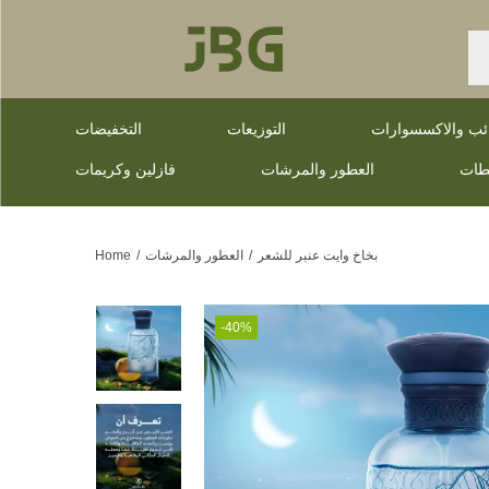
ائب والاكسسوارات
التوزيعات
التخفيضات
طات
العطور والمرشات
فازلين وكريمات
بخاخ وايت عنبر للشعر
/
العطور والمرشات
/
Home
-40%