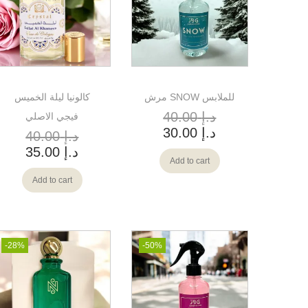
مرش SNOW للملابس
كالونيا ليلة الخميس
د.إ
40.00
فيجي الاصلي
د.إ
30.00
د.إ
40.00
د.إ
35.00
Add to cart
Add to cart
-28%
-50%