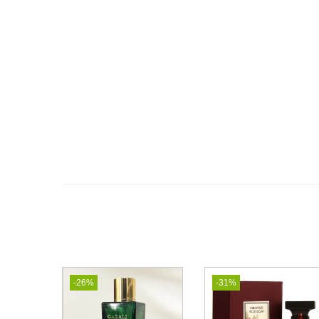
-26%
-31%