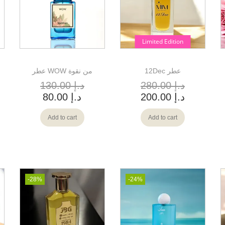
Limited Edition
12Dec عطر
عطر WOW من نقوة
د.إ
280.00
د.إ
130.00
د.إ
200.00
د.إ
80.00
Add to cart
Add to cart
-28%
-24%