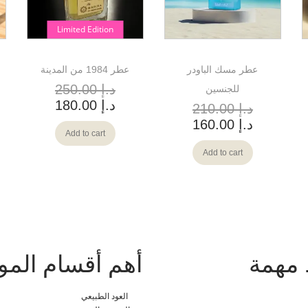
Limited Edition
عطر مسك الباودر
عطر 1984 من المدينة
د.إ
250.00
للجنسين
د.إ
180.00
د.إ
210.00
د.إ
160.00
Add to cart
Add to cart
 مهمة
أهم أقسام المو
العود الطبيعي