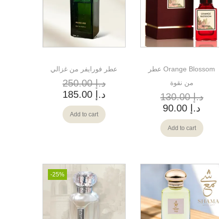
عطر Orange Blossom
عطر فورايفر من غزالي
د.إ
250.00
من نقوة
د.إ
185.00
د.إ
130.00
د.إ
90.00
Add to cart
Add to cart
-25%