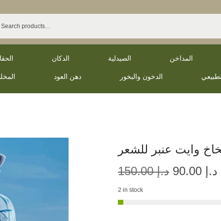
المداخن
الصيدلية
الدكان
الحق
لطبيعي
الدخون والبخور
دهن العود
المخل
خاخ وايت عنبر للشعر
د.إ
90.00
د.إ
150.00
2 in stock