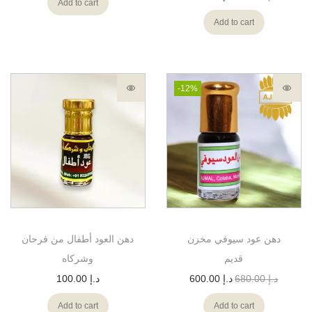
Add to cart
Add to cart
-12%
دهن عود سيوفي مخزن
دهن العود أطفال من فرحان
قديم
وشركاه
د.إ
680.00
د.إ
600.00
د.إ
100.00
Add to cart
Add to cart