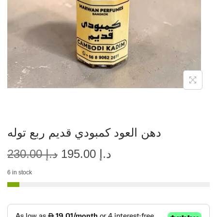
دهن العود كمبودي قديم ربع توله
د.إ
195.00
د.إ
230.00
6 in stock