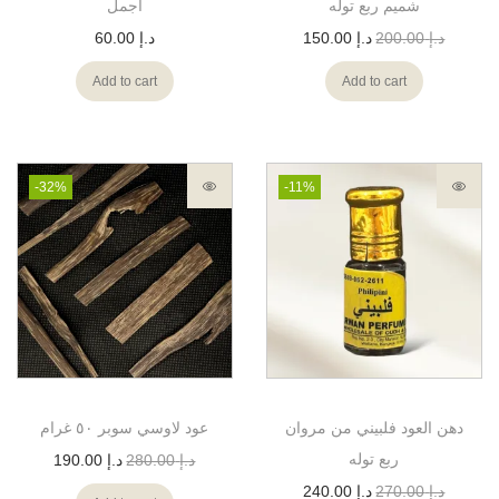
شميم ربع توله
أجمل
د.إ
200.00
د.إ
150.00
د.إ
60.00
Add to cart
Add to cart
-32%
-11%
دهن العود فلبيني من مروان
عود لاوسي سوبر ٥٠ غرام
ربع توله
د.إ
280.00
د.إ
190.00
د.إ
270.00
د.إ
240.00