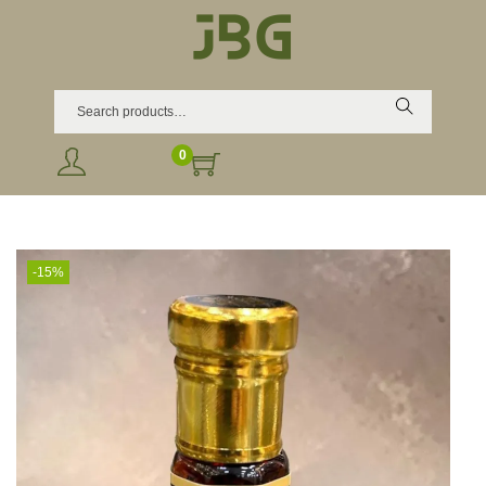
Search
0
-15%