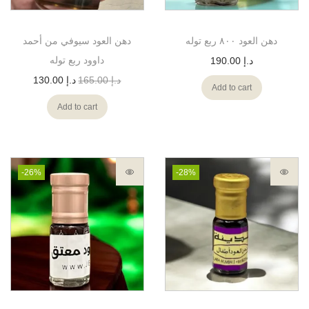
دهن العود ٨٠٠ ربع توله
دهن العود سيوفي من أحمد
داوود ربع توله
د.إ
190.00
د.إ
165.00
د.إ
130.00
Add to cart
Add to cart
-26%
-28%