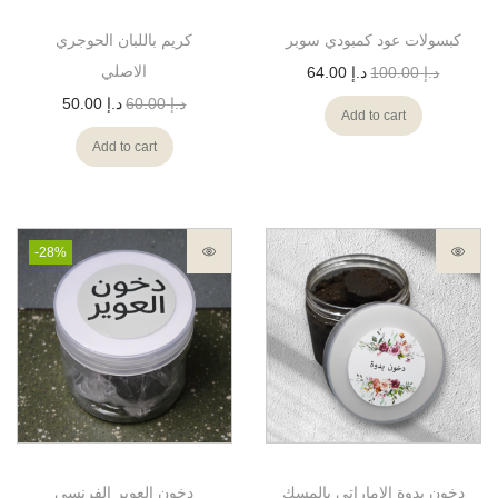
كبسولات عود كمبودي سوبر
كريم باللبان الحوجري
الاصلي
د.إ
100.00
د.إ
64.00
د.إ
60.00
د.إ
50.00
Add to cart
Add to cart
-28%
دخون يدوة الإماراتي بالمسك
دخون العوير الفرنسي