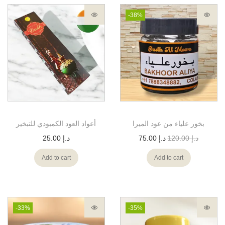
-38%
بخور علياء من عود الميرا
أعواد العود الكمبودي للتبخير
د.إ
120.00
د.إ
75.00
د.إ
25.00
Add to cart
Add to cart
-33%
-35%