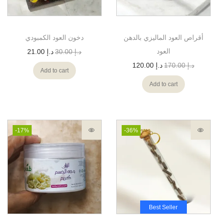
أقراص العود الماليزي بالدهن
دخون العود الكمبودي
العود
د.إ
30.00
د.إ
21.00
د.إ
170.00
د.إ
120.00
Add to cart
Add to cart
-17%
-36%
Best Seller