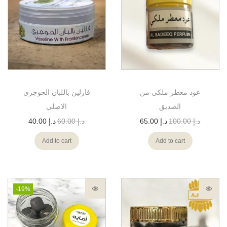
عود معطر ملكي من
فازلين باللبان الحوجري
الصديق
الاصلي
د.إ
100.00
د.إ
65.00
د.إ
60.00
د.إ
40.00
Add to cart
Add to cart
-19%