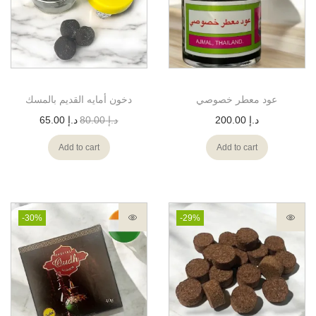
عود معطر خصوصي
دخون أمايه القديم بالمسك
د.إ
200.00
د.إ
80.00
د.إ
65.00
Add to cart
Add to cart
-30%
-29%