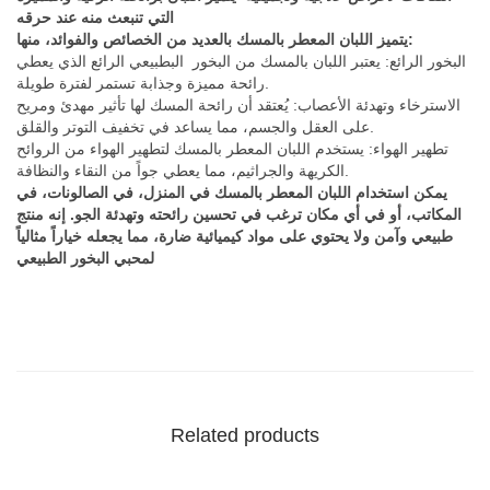
التي تنبعث منه عند حرقه
يتميز اللبان المعطر بالمسك بالعديد من الخصائص والفوائد، منها:
البخور
الرائع
:
يعتبر
اللبان
بالمسك
من
البخور
البطبيعي
الرائع
الذي
يعطي
.
رائحة
مميزة
وجذابة
تستمر
لفترة
طويلة
الاسترخاء
وتهدئة
الأعصاب
:
يُعتقد
أن
رائحة
المسك
لها
تأثير
مهدئ
ومريح
.
على
العقل
والجسم،
مما
يساعد
في
تخفيف
التوتر
والقلق
تطهير
الهواء
:
يستخدم
اللبان
المعطر
بالمسك
لتطهير
الهواء
من
الروائح
.
الكريهة
والجراثيم،
مما
يعطي
جواً
من
النقاء
والنظافة
يمكن استخدام اللبان المعطر بالمسك في المنزل، في الصالونات، في
المكاتب، أو في أي مكان ترغب في تحسين رائحته وتهدئة الجو. إنه منتج
طبيعي وآمن ولا يحتوي على مواد كيميائية ضارة، مما يجعله خياراً مثالياً
لمحبي البخور الطبيعي
Related products