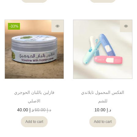
-33%
الفكس المحمول تايلاندي
فازلين باللبان الحوجري
للشم
الاصلي
40.00
د.إ
60.00
د.إ
10.00
د.إ
Add to cart
Add to cart