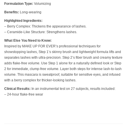
Formulation Type:
Volumizing
Benefits:
Long-wearing
Highlighted Ingredients:
– Berry Complex: Thickens the appearance of lashes.
– Ceramide-Like Structure: Strengthens lashes.
What Else You Need to Know:
Inspired by MAKE UP FOR EVER’s professional techniques for
showstopping lashes, Step 1’s skinny brush and lightweight formula lifts and
separates lashes with ultra-precision. Step 2’s fiber brush and creamy texture
adds flake-free volume. Use Step 1 alone for a naturally defined look or Step
2 for immediate, clump-free volume. Layer both steps for intense lash-to-lash
volume. This mascara is sweatproof, suitable for sensitive eyes, and infused
with a berry complex for thicker-looking lashes.
Clinical Results:
In an instrumental test on 27 subjects, results included:
– 24-hour flake-free wear