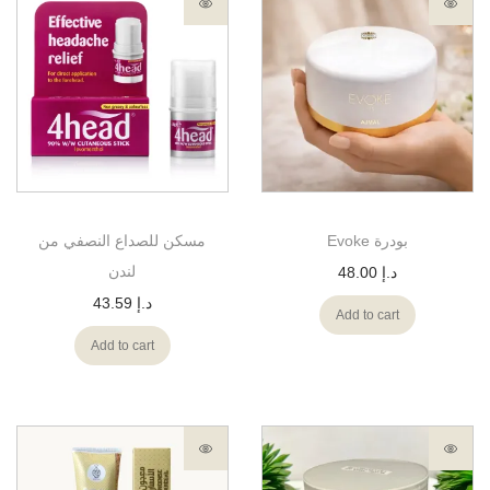
Evoke بودرة
مسكن للصداع النصفي من
لندن
48.00
د.إ
43.59
د.إ
Add to cart
Add to cart