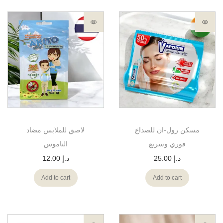
مسكن رول-ان للصداع
لاصق للملابس مضاد
فوري وسريع
الناموس
12.00
د.إ
25.00
د.إ
Add to cart
Add to cart