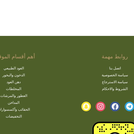
روابط مهمة
أهم أقسام الموق
اتصل بنا
العود الطبيعي
سياسة الخصوصية
الدخون والبخور
سياسة الاسترجاع
دهن العود
الشروط والاحكام
المخلطات
العطور والمرشات
المداخن
الحقائب وأكسسوارا
التخفيضات