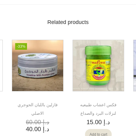
Related products
-33%
فكس اعشاب طبيعيه
فازلين باللبان الحوجري
لنزلات البرد والصداع
الاصلي
د.إ
15.00
د.إ
60.00
د.إ
40.00
Add to cart