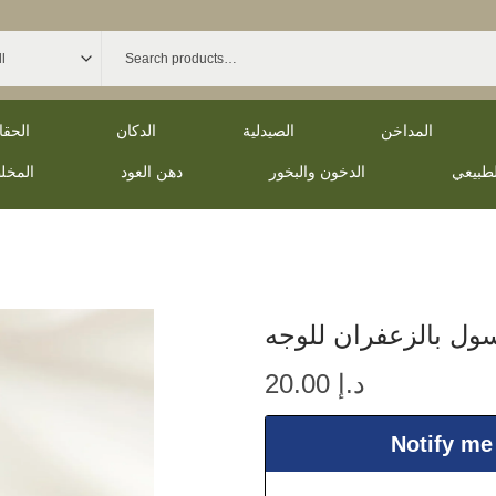
المداخن
الصيدلية
الدكان
الحق
لطبيعي
الدخون والبخور
دهن العود
المخل
سول بالزعفران للوجه
د.إ
20.00
Notify me