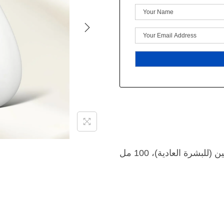
ين
(
للبشرة
العادية
)
،
100
مل