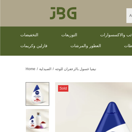
ائب والاكسسوارات
التوزيعات
التخفيضات
طات
العطور والمرشات
فازلين وكريمات
نيفيا غسول بالزعفران للوجه
/
الصيدلية
/
Home
Sold