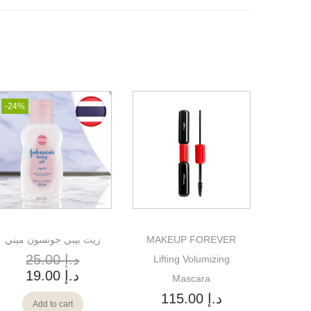
-24%
MAKEUP FOREVER
زيت بيبي جونسون ميني
د.إ
25.00
Lifting Volumizing
د.إ
19.00
Mascara
د.إ
115.00
Add to cart