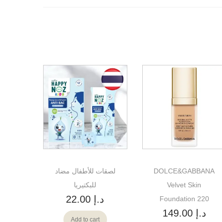
DOLCE&GABBANA
لصقات للأطفال مضاد
Velvet Skin
للبكتيريا
د.إ
22.00
Foundation 220
د.إ
149.00
Add to cart