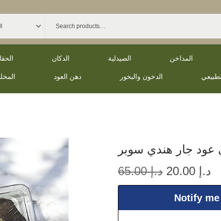
المداخن
الصيدلية
الدكان
الحق
لطبيعي
الدخون والبخور
دهن العود
المخل
 عود جار هندي سوبر
د.إ
20.00
د.إ
65.00
Notify me