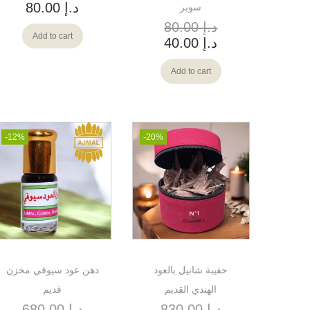
د.إ
80.00
سوبر
د.إ
80.00
Add to cart
د.إ
40.00
Add to cart
-12%
-20%
حقيبة شانيل بالعود
دهن عود سيوفي مخزن
الهندي القديم
قديم
د.إ
830.00
د.إ
680.00