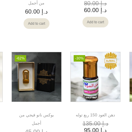
د.إ
80.00
من أجمل
د.إ
60.00
د.إ
60.00
Add to cart
Add to cart
-62%
-30%
دهن العود 150 ربع توله
بوكس نانو فيجي من
د.إ
135.00
أجمل
د.إ
95.00
د.إ
45.00