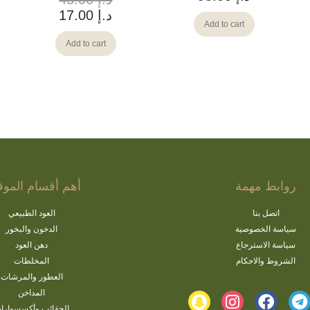
د.إ
17.00
Add to cart
Add to cart
روابط مهمة
أهم أقسام الموق
اتصل بنا
العود الطبيعي
سياسة الخصوصية
الدخون والبخور
سياسة الاسترجاع
دهن العود
الشروط والاحكام
المخلطات
العطور والمرشات
المداخن
الحقائب وأكسسوارا