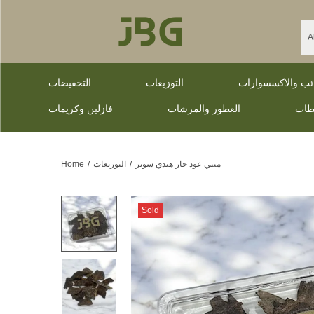
ائب والاكسسوارات
التوزيعات
التخفيضات
طات
العطور والمرشات
فازلين وكريمات
ميني عود جار هندي سوبر
/
التوزيعات
/
Home
Sold