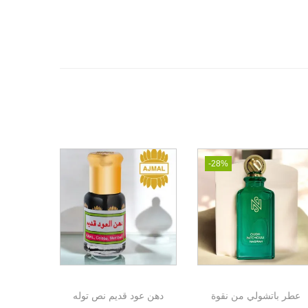
-28%
عطر باتشولي من نقوة
دهن عود قديم نص توله