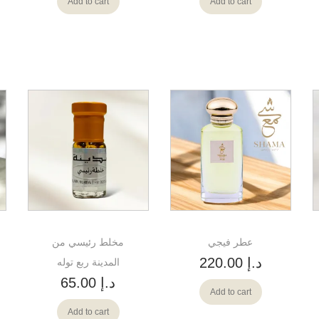
Add to cart
Add to cart
عطر فيجي
مخلط رئيسي من
د.إ
220.00
المدينة ربع توله
د.إ
65.00
Add to cart
Add to cart