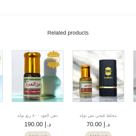
Related products
مخلط فيجي نص توله
دهن العود ٨٠٠ ربع توله
د.إ
70.00
د.إ
190.00