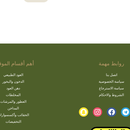
روابط مهمة
أهم أقسام الموق
اتصل بنا
العود الطبيعي
سياسة الخصوصية
الدخون والبخور
سياسة الاسترجاع
دهن العود
الشروط والاحكام
المخلطات
العطور والمرشات
المداخن
الحقائب وأكسسوارا
التخفيضات