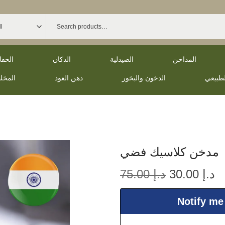
المداخن
الصيدلية
الدكان
الحق
لطبيعي
الدخون والبخور
دهن العود
المخل
مدخن كلاسيك فضي
د.إ
30.00
د.إ
75.00
Notify me