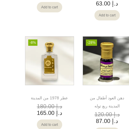
د.إ
63.00
Add to cart
Add to cart
-8%
-28%
دهن العود أطفال من
عطر 1978 من المدينة
د.إ
180.00
المدينة ربع توله
د.إ
165.00
د.إ
120.00
د.إ
87.00
Add to cart