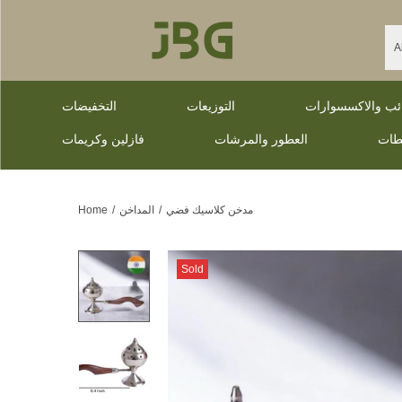
ائب والاكسسوارات
التوزيعات
التخفيضات
طات
العطور والمرشات
فازلين وكريمات
مدخن كلاسيك فضي
/
المداخن
/
Home
Sold