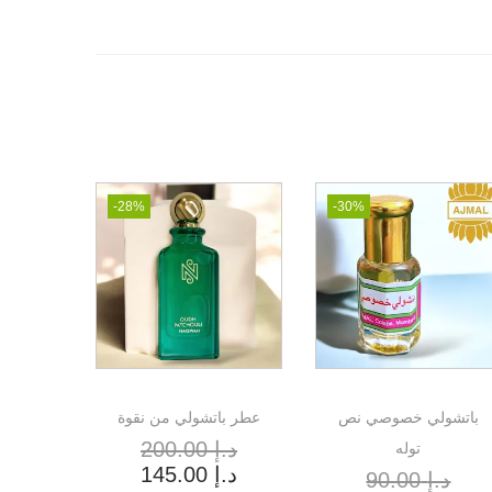
-28%
-30%
باتشولي خصوصي نص
عطر باتشولي من نقوة
د.إ
200.00
توله
د.إ
145.00
د.إ
90.00