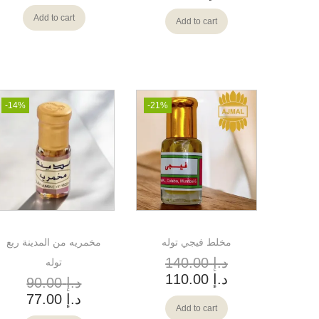
Add to cart
Add to cart
-14%
-21%
مخلط فيجي توله
مخمريه من المدينة ربع
د.إ
140.00
توله
د.إ
110.00
د.إ
90.00
د.إ
77.00
Add to cart