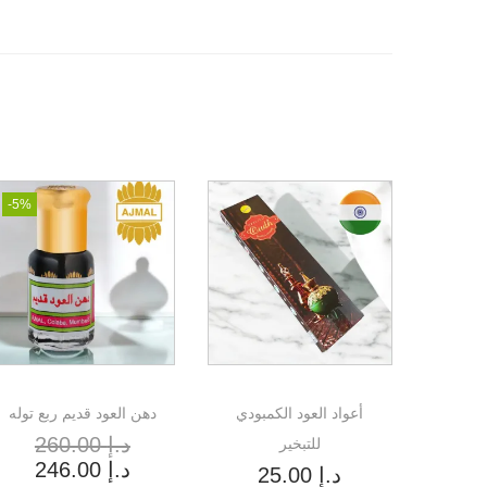
-5%
أعواد العود الكمبودي
دهن العود قديم ربع توله
د.إ
260.00
للتبخير
د.إ
246.00
د.إ
25.00