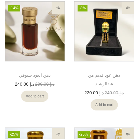
-14%
-8%
دهن عود قديم من
دهن العود سيوفي
عبدالرشيد
د.إ
280.00
د.إ
240.00
د.إ
240.00
د.إ
220.00
Add to cart
Add to cart
-25%
-25%