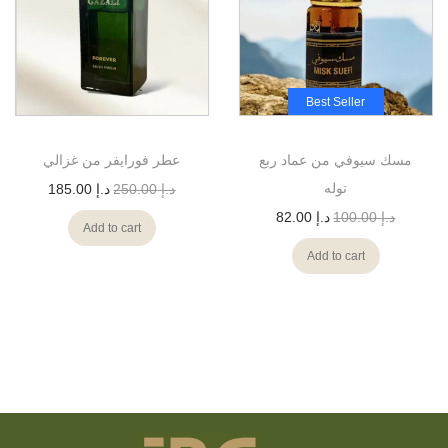
Best Seller
مسك سيوفي من عماد ربع
عطر فورايفر من غزالي
توله
د.إ
250.00
د.إ
185.00
د.إ
100.00
د.إ
82.00
Add to cart
Add to cart