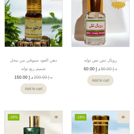
رويال تش نص توله
دهن العود سيوفي من محل
شميم ربع توله
د.إ
80.00
د.إ
60.00
د.إ
200.00
د.إ
150.00
Add to cart
Add to cart
-26%
-18%