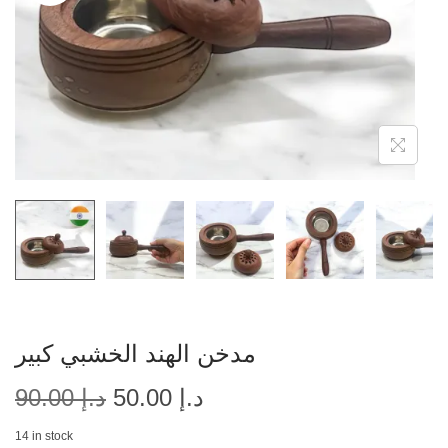
مدخن الهند الخشبي كبير
د.إ
50.00
د.إ
90.00
14 in stock