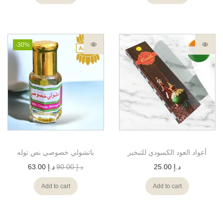
-30%
أعواد العود الكمبودي للتبخير
باتشولي خصوصي نص توله
د.إ
25.00
د.إ
90.00
د.إ
63.00
Add to cart
Add to cart