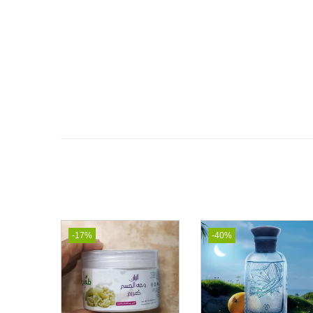
-17%
-40%