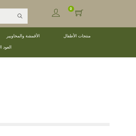
0
Search
منتجات الأطفال
الأقمشة والمخاويير
العود ا