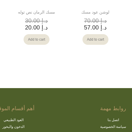
لوشن عود مسك
مسك الرمان نص توله
د.إ
70.00
د.إ
30.00
د.إ
57.00
د.إ
20.00
Add to cart
Add to cart
روابط مهمة
أهم أقسام الموق
اتصل بنا
العود الطبيعي
سياسة الخصوصية
الدخون والبخور