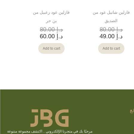
فازلين شانيل عود من
فازلين عود زعبيل من
الصديق
بن حر
د.إ
80.00
د.إ
80.00
د.إ
49.00
د.إ
60.00
Add to cart
Add to cart
ع
مرحبًا بك في متجرنا الإلكتروني ..
اكتشف
مجموعة متنوعة