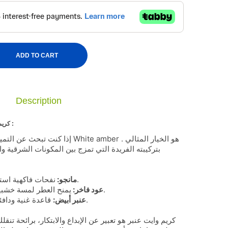
ADD TO CART
Description
كريم وايت عنبر – تجربة فريدة من مولد للعطور :
إذا كنت تبحث عن التميز في عالم الع
بتركيبته الفريدة التي تمزج بين المكونات الشرقية و
نفحات فاكهية استوائية تضفي لمسة حيوية ومغرية.
مانجو:
يمنح العطر لمسة خشبية دافئة تحمل طابعًا فاخرًا وأنيقًا.
عود فاخر:
قاعدة غنية ودافئة تضيف طابعًا مميزًا يدوم طويلاً.
عنبر أبيض:
كريم وايت عنبر هو تعبير عن الإبداع والابتكار، برائحة تنقل