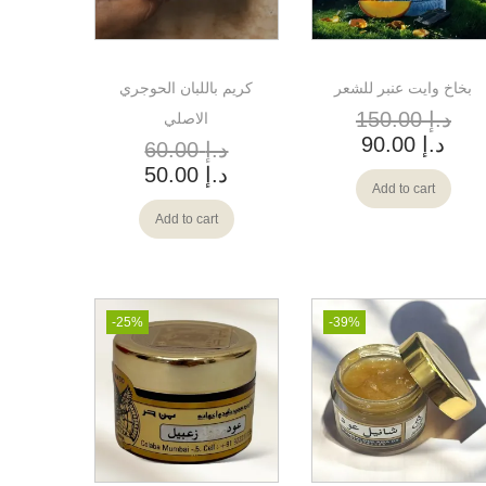
بخاخ وايت عنبر للشعر
كريم باللبان الحوجري
د.إ
150.00
الاصلي
د.إ
90.00
د.إ
60.00
د.إ
50.00
Add to cart
Add to cart
-25%
-39%