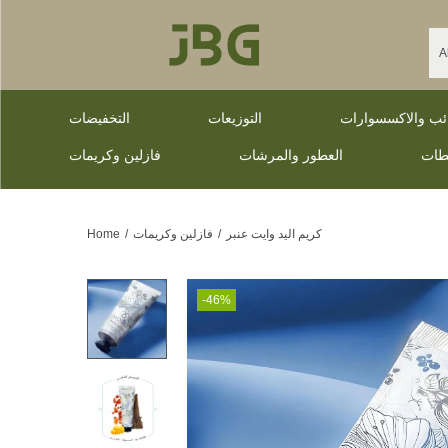
ائب والاكسسوارات
التوزيعات
التخفيضات
طات
العطور والمرشات
فازلين وكريمات
كريم اليد وايت عنبر
/
فازلين وكريمات
/
Home
-46%