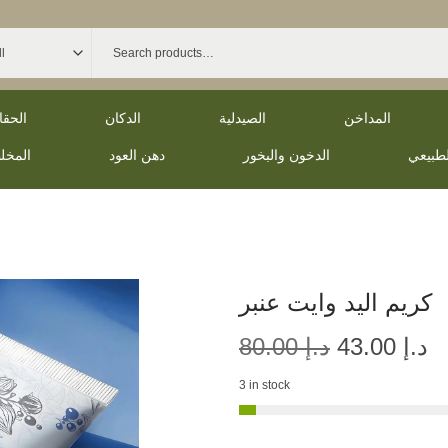
المداخن
الصيدلية
الدكان
الحق
لطبيعي
الدخون والبخور
دهن العود
المخل
كريم اليد وايت عنبر
د.إ
43.00
د.إ
80.00
3 in stock