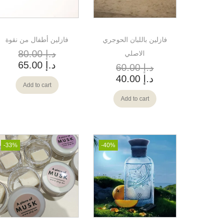
فازلين باللبان الحوجري
فازلين أطفال من نقوة
د.إ
80.00
الاصلي
د.إ
65.00
د.إ
60.00
د.إ
40.00
Add to cart
Add to cart
-33%
-40%