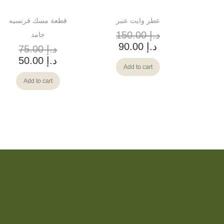
عطر وايت عنبر
قطعة مسك فرنسيه
د.إ
150.00
جامد
د.إ
90.00
د.إ
75.00
د.إ
50.00
Add to cart
Add to cart