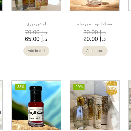
مسك التوت نص توله
لوشن ديزي
د.إ
30.00
د.إ
70.00
د.إ
20.00
د.إ
65.00
Add to cart
Add to cart
-33%
-19%