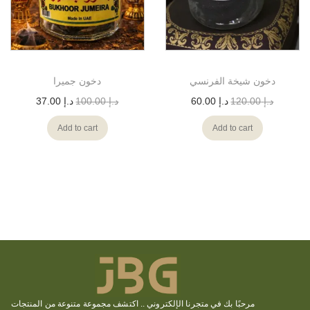
دخون شيخة الفرنسي
دخون جميرا
د.إ
120.00
د.إ
60.00
د.إ
100.00
د.إ
37.00
Add to cart
Add to cart
مرحبًا بك في متجرنا الإلكتروني ..
اكتشف
مجموعة متنوعة من المنتجات