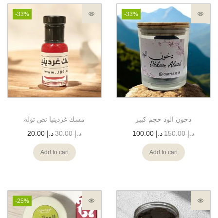
-33%
-33%
دخون الود حجم كبير
مسك غردينيا نص توله
د.إ
150.00
د.إ
100.00
د.إ
30.00
د.إ
20.00
Add to cart
Add to cart
-25%