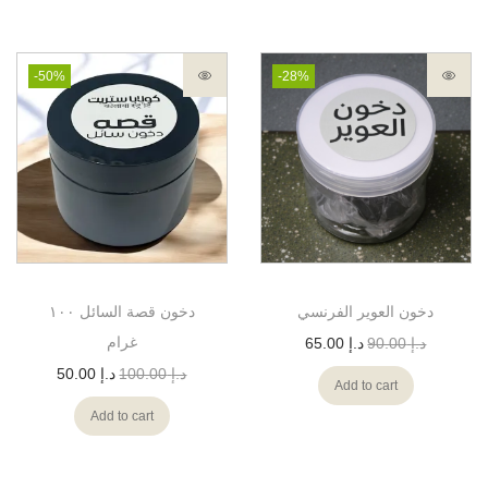
-50%
-28%
دخون العوير الفرنسي
دخون قصة السائل ١٠٠
غرام
د.إ
90.00
د.إ
65.00
د.إ
100.00
د.إ
50.00
Add to cart
Add to cart