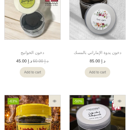
دخون يدوة الإماراتي بالمسك
دخون الخوانيج
د.إ
85.00
د.إ
60.00
د.إ
45.00
Add to cart
Add to cart
-63%
-50%