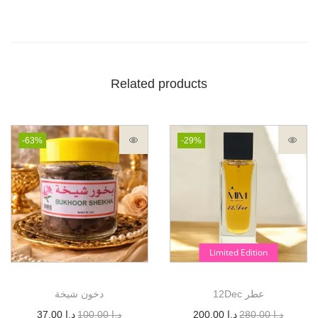
Related products
-63%
-29%
Limited Edition
12Dec عطر
دخون شيخة
د.إ
280.00
د.إ
200.00
د.إ
100.00
د.إ
37.00