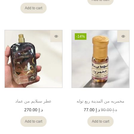
Add to cart
-14%
مخمريه من المدينة ربع توله
عطر سبلايم من عماد
د.إ
90.00
د.إ
77.00
د.إ
270.00
Add to cart
Add to cart