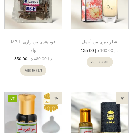
عطر ديزي من أجمل
MB-H عود هندي من زاري
والا
د.إ
160.00
د.إ
135.00
د.إ
480.00
د.إ
350.00
Add to cart
Add to cart
-5%