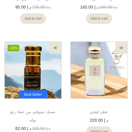
د.إ
180.00
د.إ
165.00
د.إ
135.00
د.إ
95.00
Add to cart
Add to cart
-18%
Best Seller
عطر فيجي
مسك سيوفي من عماد ربع
توله
د.إ
220.00
د.إ
100.00
د.إ
82.00
Add to cart