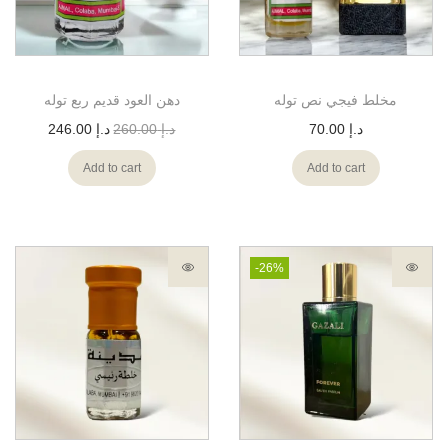
مخلط فيجي نص توله
دهن العود قديم ربع توله
د.إ
70.00
د.إ
260.00
د.إ
246.00
Add to cart
Add to cart
-26%