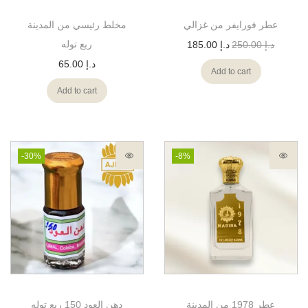
عطر فورايفر من غزالي
مخلط رئيسي من المدينة
ربع توله
د.إ
250.00
د.إ
185.00
د.إ
65.00
Add to cart
Add to cart
-30%
-8%
عطر 1978 من المدينة
دهن العود 150 ربع توله