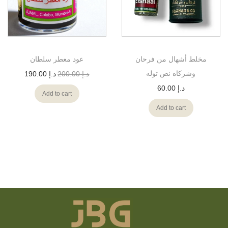
مخلط أشهال من فرحان
عود معطر سلطان
وشركاه نص توله
د.إ
200.00
د.إ
190.00
د.إ
60.00
Add to cart
Add to cart