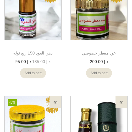
عود معطر خصوصي
دهن العود 150 ربع توله
د.إ
200.00
د.إ
135.00
د.إ
95.00
Add to cart
Add to cart
-5%