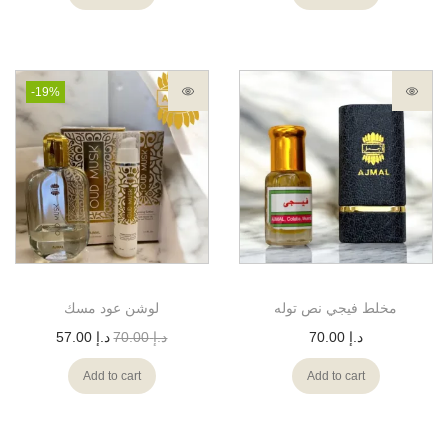
-19%
مخلط فيجي نص توله
لوشن عود مسك
د.إ
70.00
د.إ
70.00
د.إ
57.00
Add to cart
Add to cart