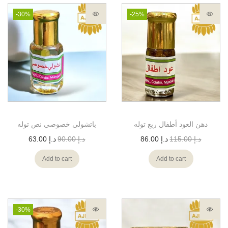
-30%
-25%
دهن العود أطفال ربع توله
باتشولي خصوصي نص توله
د.إ
115.00
د.إ
86.00
د.إ
90.00
د.إ
63.00
Add to cart
Add to cart
-30%