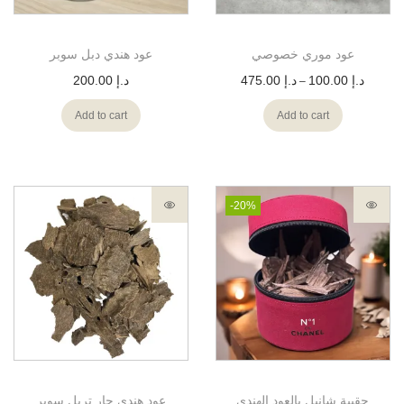
عود موري خصوصي
عود هندي دبل سوبر
200.00
د.إ
475.00
د.إ
100.00
د.إ
–
Add to cart
Add to cart
-20%
حقيبة شانيل بالعود الهندي
عود هندي جار تربل سوبر