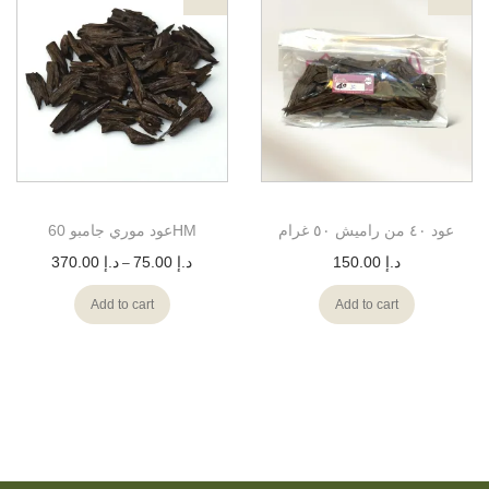
عود ٤٠ من راميش ٥٠ غرام
عود موري جامبو 60HM
370.00
د.إ
75.00
د.إ
150.00
د.إ
–
Add to cart
Add to cart