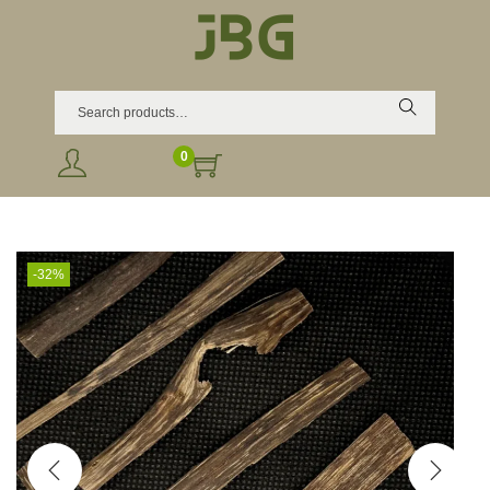
Search
0
-32%