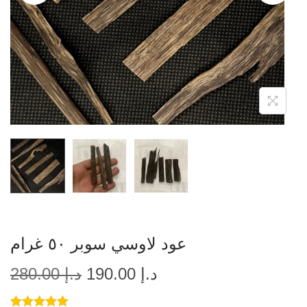
عود لاوسي سوبر ٥٠ غرام
280.00
د.إ
190.00
د.إ