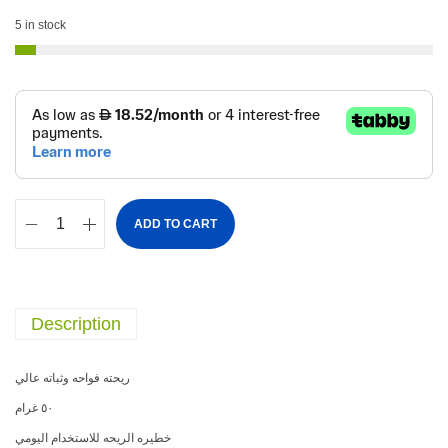
5 in stock
ADD TO CART
Description
ريحته
فواحه
وثباته
عالي
غرام
٥٠
خطيره
الريحه
للاستخدام
اليومي