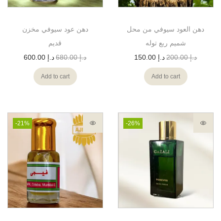
دهن العود سيوفي من محل
دهن عود سيوفي مخزن
شميم ربع توله
قديم
د.إ
200.00
د.إ
150.00
د.إ
680.00
د.إ
600.00
Add to cart
Add to cart
-21%
-26%