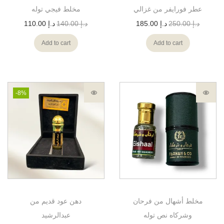
عطر فورايفر من غزالي
مخلط فيجي توله
د.إ
250.00
د.إ
185.00
د.إ
140.00
د.إ
110.00
Add to cart
Add to cart
-8%
مخلط أشهال من فرحان
دهن عود قديم من
وشركاه نص توله
عبدالرشيد