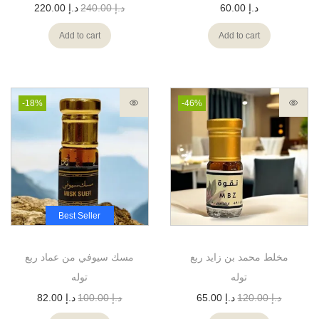
د.إ
60.00
د.إ
240.00
د.إ
220.00
Add to cart
Add to cart
-18%
-46%
Best Seller
مخلط محمد بن زايد ربع
مسك سيوفي من عماد ربع
توله
توله
د.إ
120.00
د.إ
65.00
د.إ
100.00
د.إ
82.00