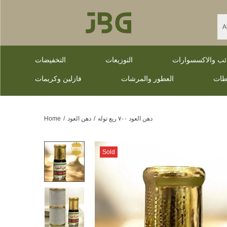
ائب والاكسسوارات
التوزيعات
التخفيضات
طات
العطور والمرشات
فازلين وكريمات
دهن العود ٧٠٠ ربع توله
/
دهن العود
/
Home
Sold