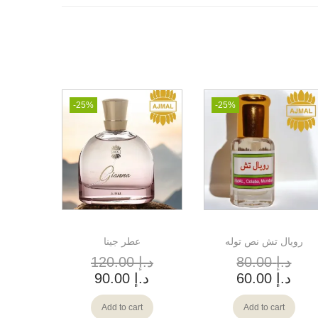
-25%
-25%
رويال تش نص توله
عطر جينا
د.إ
80.00
د.إ
120.00
د.إ
60.00
د.إ
90.00
Add to cart
Add to cart