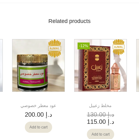
Related products
-12%
مخلط زعبيل
عود معطر خصوصي
د.إ
130.00
د.إ
200.00
د.إ
115.00
Add to cart
Add to cart