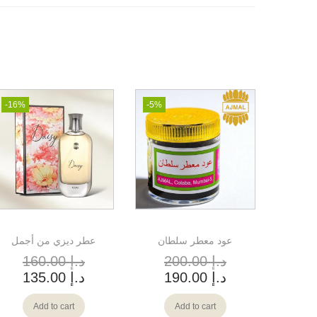
-16%
-5%
عود معطر سلطان
عطر ديزي من أجمل
د.إ
200.00
د.إ
160.00
د.إ
190.00
د.إ
135.00
Add to cart
Add to cart