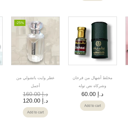
-25%
مخلط أشهال من فرحان
عطر وايت باتشولي من
وشركاه نص توله
أجمل
د.إ
60.00
د.إ
160.00
د.إ
120.00
Add to cart
Add to cart