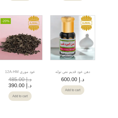
-20%
دهن عود قديم نص توله
12A-HM عود موري
د.إ
600.00
د.إ
485.00
د.إ
390.00
Add to cart
Add to cart