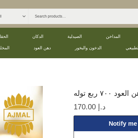
المداخن
الصيدلية
الدكان
الحق
لطبيعي
الدخون والبخور
دهن العود
المخل
لعود ٧٠٠ ربع توله
د.إ
170.00
Notify me