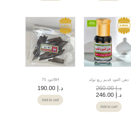
-5%
دهن العود قديم ربع توله
عود 75BH
د.إ
260.00
د.إ
190.00
د.إ
246.00
Add to cart
Add to cart