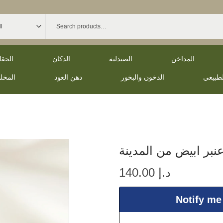
المداخن
الصيدلية
الدكان
الحق
لطبيعي
الدخون والبخور
دهن العود
المخل
بر ابيض من المدينة
د.إ
140.00
Notify me