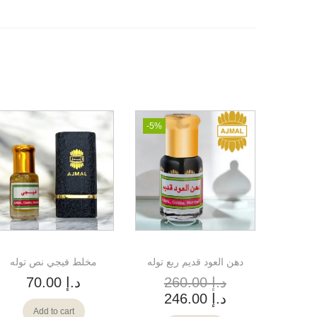
-5%
دهن العود قديم ربع توله
مخلط فيجي نص توله
د.إ
260.00
د.إ
70.00
د.إ
246.00
Add to cart