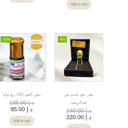
Add to cart
-30%
-8%
دهن عود قديم من
دهن العود 150 ربع توله
د.إ
135.00
عبدالرشيد
د.إ
95.00
د.إ
240.00
د.إ
220.00
Add to cart