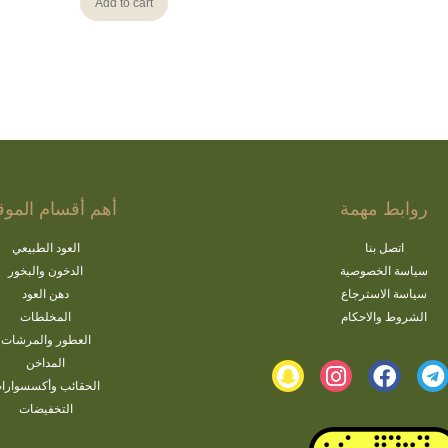
Add to cart
روابط مهمة
أهم أقسام الموق
اتصل بنا
العود الطبيعي
سياسة الخصوصية
الدخون والبخور
سياسة الاسترجاع
دهن العود
الشروط والاحكام
المخلطات
العطور والمرشات
المداخن
الحقائب وأكسسوارا
التخفيضات