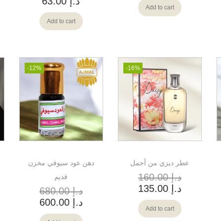
د.إ
63.00
Add to cart
Add to cart
-12%
-16%
عطر ديزي من أجمل
دهن عود سيوفي مخزن
د.إ
160.00
قديم
د.إ
135.00
د.إ
680.00
د.إ
600.00
Add to cart