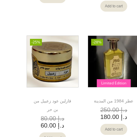
Add to cart
-25%
-28%
Limited Edition
عطر 1984 من المدينة
فازلين عود زعبيل من
د.إ
250.00
بن حر
د.إ
180.00
د.إ
80.00
د.إ
60.00
Add to cart