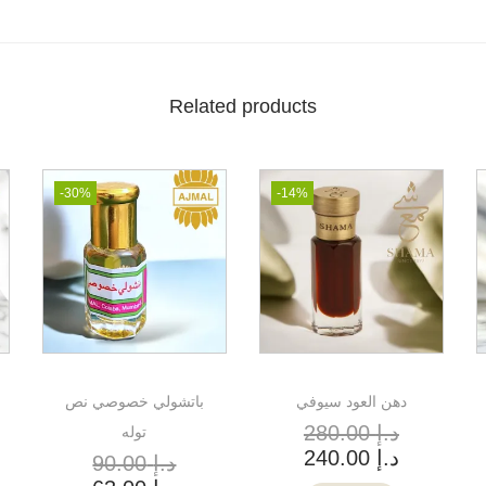
Related products
-30%
-14%
دهن العود سيوفي
باتشولي خصوصي نص
د.إ
280.00
توله
د.إ
240.00
د.إ
90.00