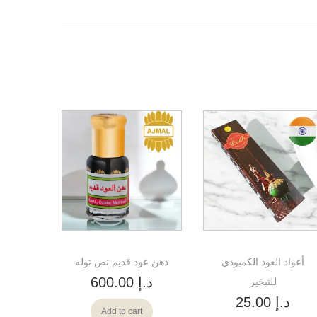
أعواد العود الكمبودي
دهن عود قديم نص توله
د.إ
600.00
للتبخير
د.إ
25.00
Add to cart