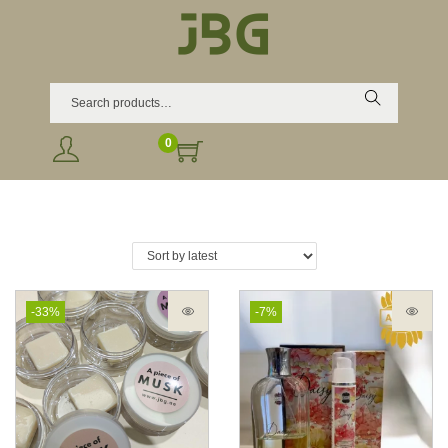
Search
0
-33%
-7%