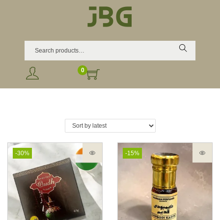
Search
0
-30%
-15%