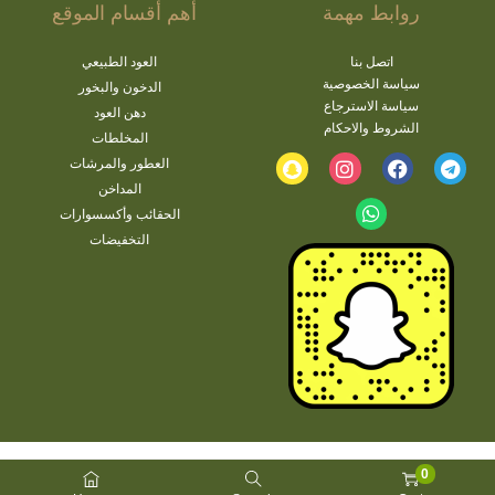
روابط مهمة
أهم أقسام الموقع
اتصل بنا
العود الطبيعي
سياسة الخصوصية
الدخون والبخور
سياسة الاسترجاع
دهن العود
الشروط والاحكام
المخلطات
العطور والمرشات
المداخن
الحقائب وأكسسوارات
التخفيضات
0
jbg.ae 2022. All Rights Reserved | Developed By JBG.ae